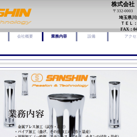
株式会社
〒332-0003
埼玉県川口
ＴＥＬ：048
FAX：048
念
会社概要
業務内容
設備
アクセ