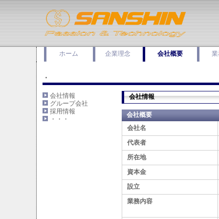
ホーム
企業理念
会社概要
業
・
会社情報
会社情報
グループ会社
採用情報
会社概要
・・・
会社名
代表者
所在地
資本金
設立
業務内容